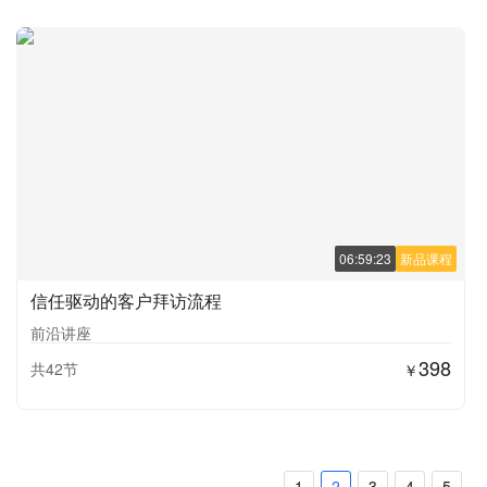
06:59:23
新品课程
信任驱动的客户拜访流程
前沿讲座
398
共42节
￥
1
2
3
4
5