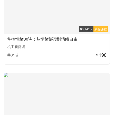
06:14:02
新品课程
掌控情绪30讲：从情绪绑架到情绪自由
机工新阅读
198
共31节
￥