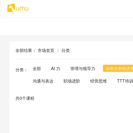
全部结果
：
市场首页
分类
全部
AI 力
管理与领导力
清华大学经济
分类
：
沟通与表达
职场进阶
经营思维
TTT培
共0个课程