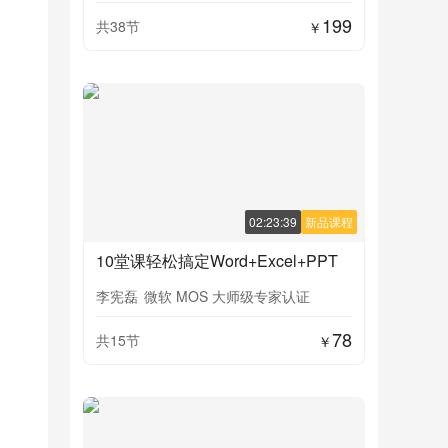
199
共38节
￥
02:23:39
新品课程
10堂课轻松搞定Word+Excel+PPT
李宪磊
微软 MOS 大师级专家认证
78
共15节
￥