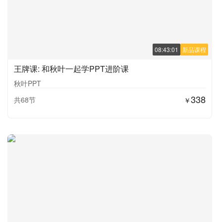
08:43:01
新品课程
王牌课: 和秋叶一起学PPT进阶课
秋叶PPT
338
共68节
￥