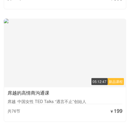
05:12:47
新品课程
席越的高情商沟通课
席越
中国女性 TED Talks “遇言不止”创始人
199
共76节
￥