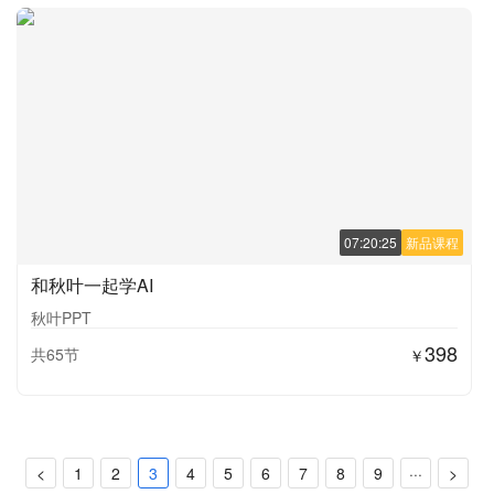
07:20:25
新品课程
和秋叶一起学AI
秋叶PPT
398
共65节
￥
<
1
2
3
4
5
6
7
8
9
···
>