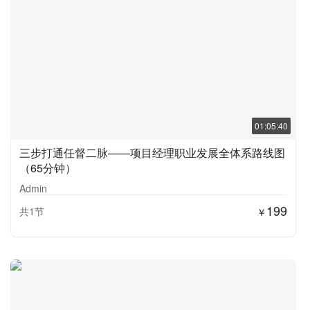
01:05:40
三步打通任督二脉——项目经理职业发展全体系路线图
（65分钟）
Admin
199
共1节
￥