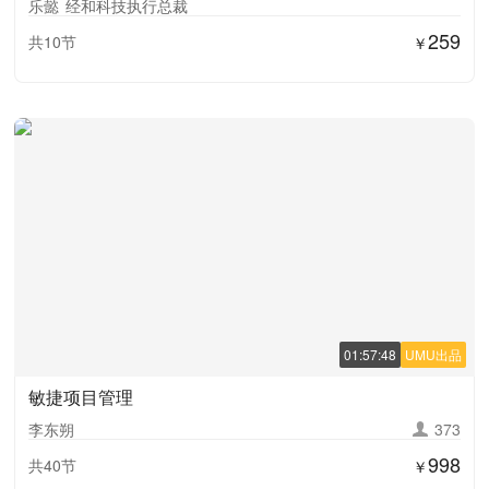
乐懿
经和科技执行总裁
259
共10节
￥
01:57:48
UMU出品
敏捷项目管理
李东朔
373
998
共40节
￥